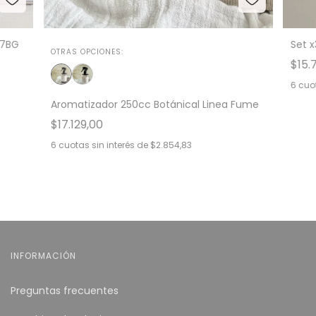
07BG
Set x
OTRAS OPCIONES:
$15.
6
cuot
Aromatizador 250cc Botánical Linea Fume
$17.129,00
6
cuotas sin interés de
$2.854,83
INFORMACIÓN
Preguntas frecuentes