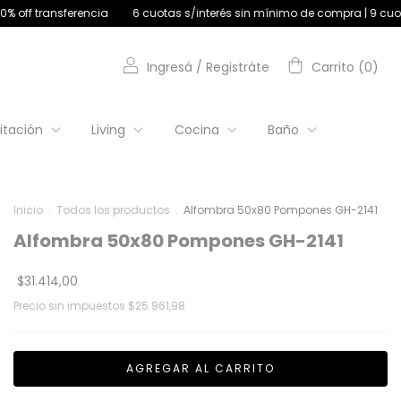
a
6 cuotas s/interés sin mínimo de compra | 9 cuotas s/interés +$180
Ingresá
/
Registráte
Carrito
(
0
)
itación
Living
Cocina
Baño
Inicio
.
Todos los productos
.
Alfombra 50x80 Pompones GH-2141
Alfombra 50x80 Pompones GH-2141
$31.414,00
Precio sin impuestos
$25.961,98