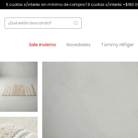
és sin mínimo de compra | 9 cuotas s/interés +$180.000
12 cuotas s/i
Sale invierno
Novedades
Tommy Hilfiger