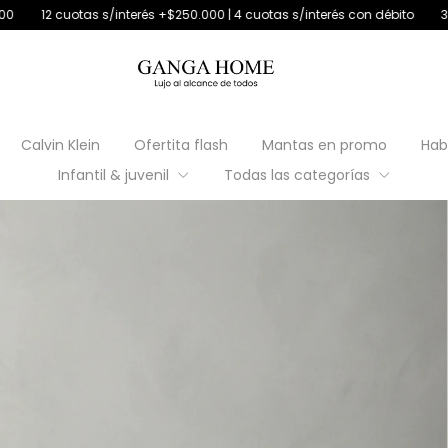
nterés +$250.000 | 4 cuotas s/interés con débito
30% off transferenci
Calvin Klein
Ofertita flash
Mantas en promo
Hab
Infantil & juvenil
Todas las categorías