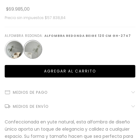
$69.985,00
Precio sin impuestos
$57.838,84
ALFOMBRA REDONDA:
ALFOMBRA REDONDA BEIGE 120 CM GH-2747
MEDIOS DE PAGO
MEDIOS DE ENVÍO
Confeccionada en yute natural, esta alfombra de diseño
único aporta un toque de elegancia y calidez a cualquier
espacio. Su forma y tamaño hacen que sea perfecta para