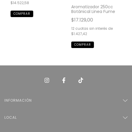
$14.522,58
Aromatizador 250cc
Botánical Linea Fume
$17.129,00
12
cuotas sin interés de
$1.427,42
INFORMACIÓN
LOCAL