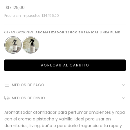
$17.129,00
Precio sin impuestos
$14.156,20
OTRAS OPCIONES:
AROMATIZADOR 250CC BOTÁNICAL LINEA FUME
MEDIOS DE PAGO
MEDIOS DE ENVÍO
Aromatizador atomizador para perfumar ambientes y ropa
con el aroma a pistacho y vainilla. Ideal para usar en
dormitorios, living, baño o para darle fragancia a tu ropa y