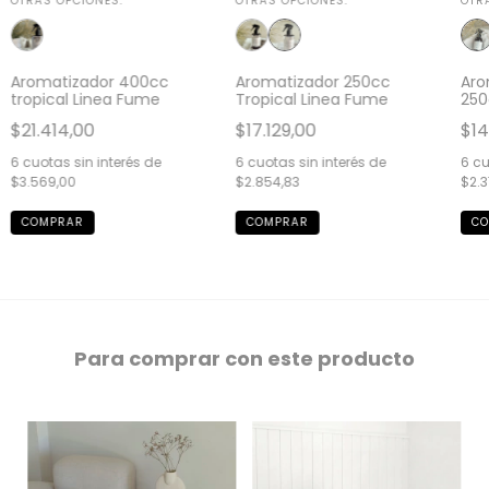
OTRAS OPCIONES:
OTRAS OPCIONES:
OTR
Aromatizador 400cc
Aromatizador 250cc
Aro
tropical Linea Fume
Tropical Linea Fume
250
$21.414,00
$17.129,00
$14
6
cuotas sin interés de
6
cuotas sin interés de
6
cu
$3.569,00
$2.854,83
$2.3
Para comprar con este producto