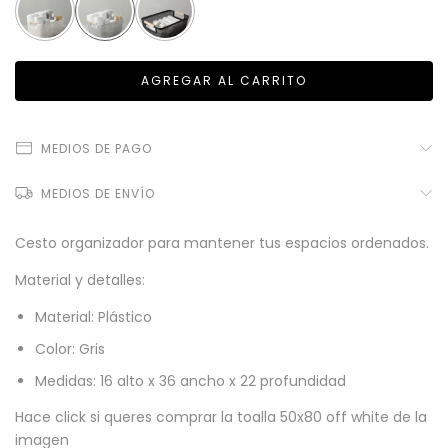
MEDIOS DE PAGO
MEDIOS DE ENVÍO
Cesto organizador para mantener tus espacios ordenados.
Material y detalles:
Material: Plástico
Color: Gris
Medidas: 16 alto x 36 ancho x 22 profundidad
Hace click si queres comprar la
toalla 50x80 off white
de la
imagen