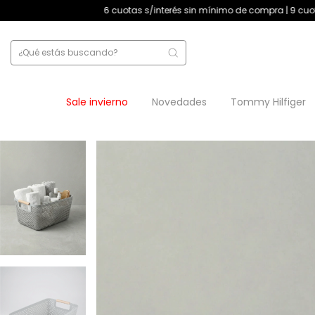
6 cuotas s/interés sin mínimo de compra | 9 cuotas s/interés +$18
Sale invierno
Novedades
Tommy Hilfiger