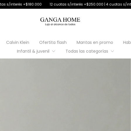
0.000
12 cuotas s/interés +$250.000 | 4 cuotas s/interés con débito
Calvin Klein
Ofertita flash
Mantas en promo
Hab
Infantil & juvenil
Todas las categorías