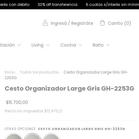
30% off transferencia
6 cuotas s/interés sin mínimo de compra | 9 c
Ingresá
/
Registráte
Carrito
(
0
)
itación
Living
Cocina
Baño
Inicio
.
Todos los productos
.
Cesto Organizador Large Gris GH-
2253G
Cesto Organizador Large Gris GH-2253G
$15.700,00
Precio sin impuestos
$12.975,21
OTRAS OPCIONES:
CESTO ORGANIZADOR LARGE GRIS GH-2253G