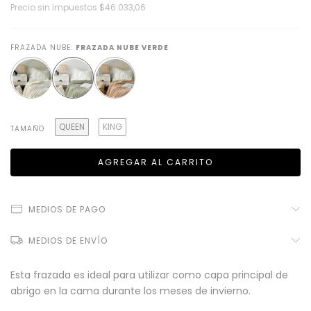
Precio sin impuestos
$46.033,06
FRAZADA NUBE:
FRAZADA NUBE VERDE
QUEEN
KING
TAMAÑO
MEDIOS DE PAGO
MEDIOS DE ENVÍO
Esta frazada es ideal para utilizar como capa principal de
abrigo en la cama durante los meses de invierno.