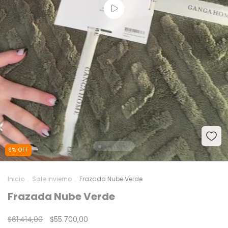
9
%
OFF
Inicio
.
Sale invierno
.
Frazada Nube Verde
Frazada Nube Verde
$61.414,00
$55.700,00