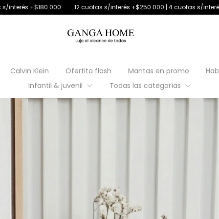
12 cuotas s/interés +$250.000 | 4 cuotas s/interés con débito
30% o
Calvin Klein
Ofertita flash
Mantas en promo
Hab
Infantil & juvenil
Todas las categorías