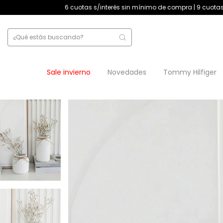
 cuotas s/interés sin mínimo de compra | 9 cuotas s/interés +$180.000
Sale invierno
Novedades
Tommy Hilfiger