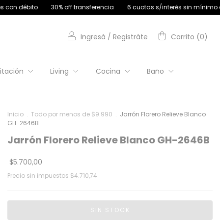
ff transferencia
6 cuotas s/interés sin mínimo de compra | 9 cuotas 
Ingresá
/
Registráte
Carrito
(
0
)
itación
Living
Cocina
Baño
Inicio
.
Todo por menos de $9.990
.
Jarrón Florero Relieve Blanco
GH-2646B
Jarrón Florero Relieve Blanco GH-2646B
$5.700,00
Precio sin impuestos
$4.710,74