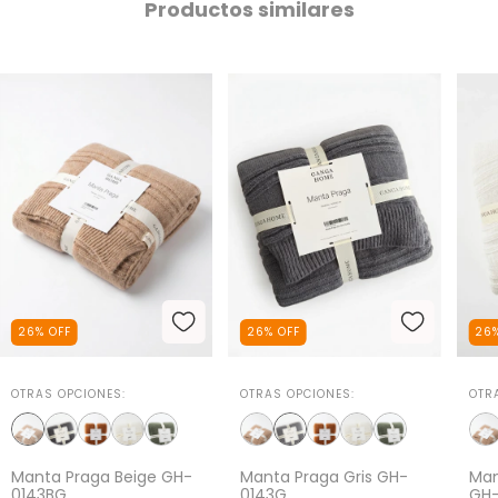
Productos similares
26
%
OFF
26
%
OFF
26
OTRAS OPCIONES:
OTRAS OPCIONES:
OTR
Manta Praga Beige GH-
Manta Praga Gris GH-
Man
0143BG
0143G
GH-