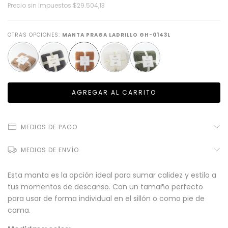
Precio sin impuestos
$29.504,13
OTRAS OPCIONES:
MANTA PRAGA LADRILLO GH-0143L
MEDIOS DE PAGO
MEDIOS DE ENVÍO
Esta manta es la opción ideal para sumar calidez y estilo a
tus momentos de descanso. Con un tamaño perfecto
para usar de forma individual en el sillón o como pie de
cama.