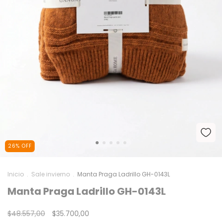
26
%
OFF
Inicio
.
Sale invierno
.
Manta Praga Ladrillo GH-0143L
Manta Praga Ladrillo GH-0143L
$48.557,00
$35.700,00