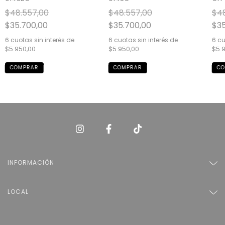
$48.557,00
$48.557,00
$48
$35.700,00
$35.700,00
$35
6
cuotas sin interés de
6
cuotas sin interés de
6
cu
$5.950,00
$5.950,00
$5.
INFORMACIÓN
LOCAL