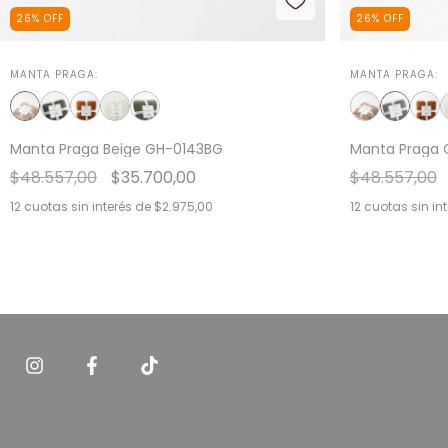
26
%
OFF
26
%
OFF
MANTA PRAGA:
MANTA PRAGA:
Manta Praga Beige GH-0143BG
Manta Praga 
$48.557,00
$35.700,00
$48.557,00
12
cuotas sin interés de
$2.975,00
12
cuotas sin in