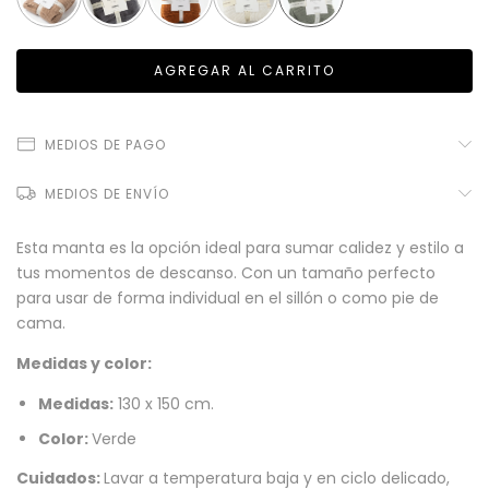
MEDIOS DE PAGO
MEDIOS DE ENVÍO
Esta manta es la opción ideal para sumar calidez y estilo a
tus momentos de descanso. Con un tamaño perfecto
para usar de forma individual en el sillón o como pie de
cama.
Medidas y color:
Medidas:
130 x 150 cm.
Color:
Verde
Cuidados:
Lavar a temperatura baja y en ciclo delicado,