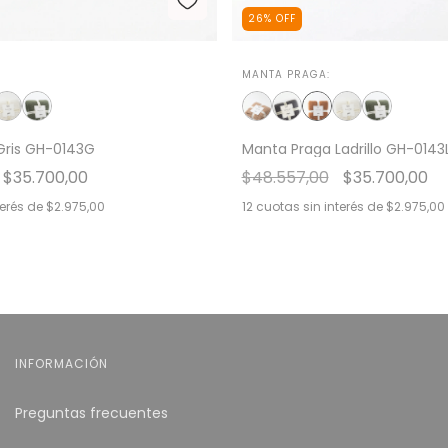
26
%
OFF
MANTA PRAGA:
Gris GH-0143G
Manta Praga Ladrillo GH-0143
$35.700,00
$48.557,00
$35.700,00
terés de
$2.975,00
12
cuotas sin interés de
$2.975,00
INFORMACIÓN
Preguntas frecuentes