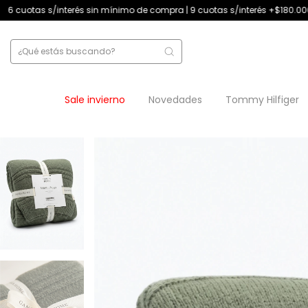
in mínimo de compra | 9 cuotas s/interés +$180.000
12 cuotas s/inter
Sale invierno
Novedades
Tommy Hilfiger