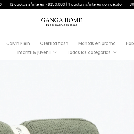
és +$250.000 | 4 cuotas s/interés con débito
30% off transferencia
Calvin Klein
Ofertita flash
Mantas en promo
Hab
Infantil & juvenil
Todas las categorías