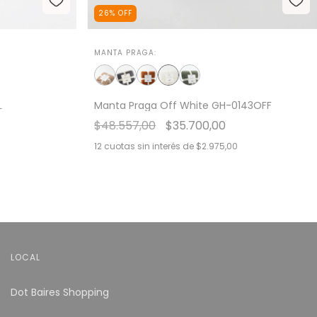
26
%
OFF
MANTA PRAGA:
L
Manta Praga Off White GH-0143OFF
$48.557,00
$35.700,00
12
cuotas sin interés de
$2.975,00
LOCAL
Dot Baires Shopping