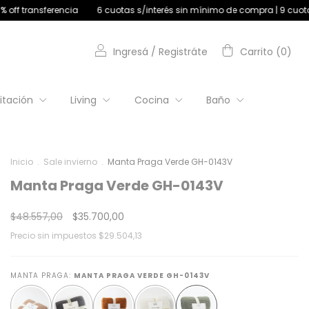
6 cuotas s/interés sin mínimo de compra | 9 cuotas s/interés +$180.000
Ingresá
/
Registráte
Carrito
(
0
)
itación
Living
Cocina
Baño
Inicio
.
Sale invierno
.
Manta Praga Verde GH-0143V
Manta Praga Verde GH-0143V
$48.557,00
$35.700,00
Precio sin impuestos
$29.504,13
MANTA PRAGA:
MANTA PRAGA VERDE GH-0143V