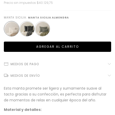
Precio sin impuestos
$40.129,75
MANTA SICILIA:
MANTA SICILIA ALMENDRA
MEDIOS DE PAGO
MEDIOS DE ENVÍO
Esta manta promete ser ligera y sumamente suave al
tacto gracias a su confección, es perfecta para disfrutar
de momentos de relax en cualquier época del año.
Material y detalles: