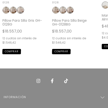
0128:
0128:
Man
Alm
Pillow Para Silla Gris GH-
Pillow Para Silla Beige
0128G
GH-0128BG
$48
$18.557,00
$18.557,00
12
cu
$4.
12
cuotas sin interés de
12
cuotas sin interés de
$1.546,42
$1.546,42
INFORMACIÓN