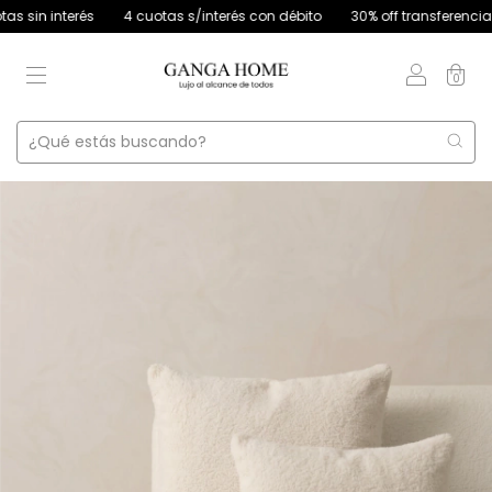
in interés
4 cuotas s/interés con débito
30% off transferencia
1
0