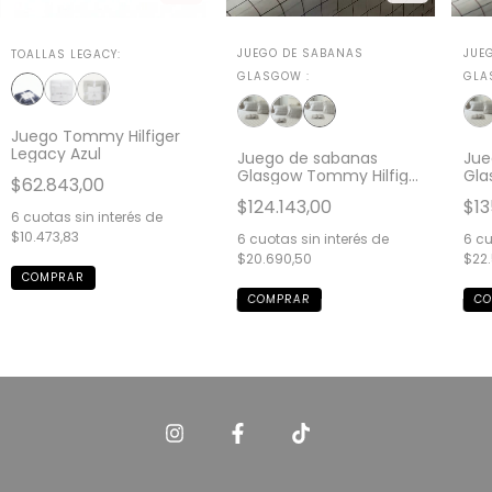
JUEGO DE SABANAS
JUE
TOALLAS LEGACY:
GLASGOW :
GLA
Juego Tommy Hilfiger
Legacy Azul
Juego de sabanas
Jue
Glasgow Tommy Hilfiger
Gla
$62.843,00
Full
Que
$124.143,00
$13
6
cuotas sin interés de
$10.473,83
6
cuotas sin interés de
6
cu
$20.690,50
$22.